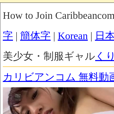
How to Join Caribbeanco
字
|
簡体字
|
Korean
|
日
美少女・制服ギャル
く
カリビアンコム 無料動