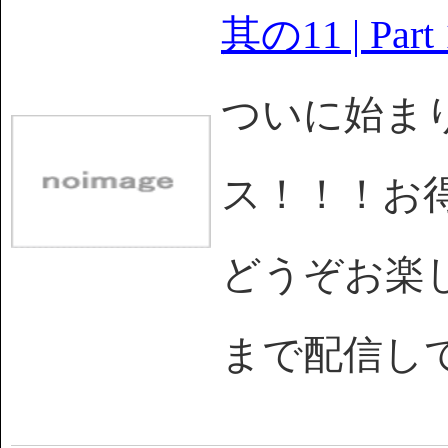
其の11 | Part 
ついに始まり
ス！！！お
どうぞお楽しみを
まで配信し