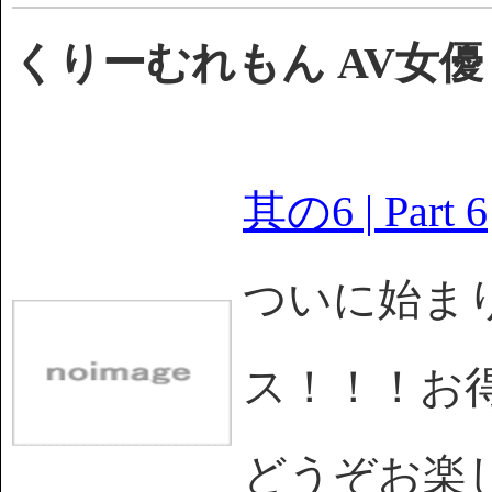
くりーむれもん AV女
其の6 | Part 6
ついに始まり
ス！！！お
どうぞお楽しみを