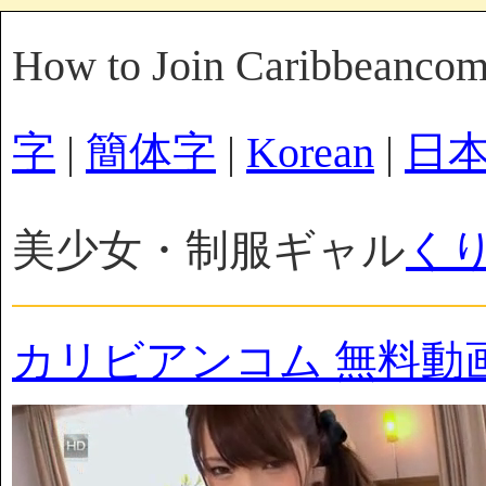
How to Join Caribbeanco
字
|
簡体字
|
Korean
|
日
美少女・制服ギャル
く
カリビアンコム 無料動