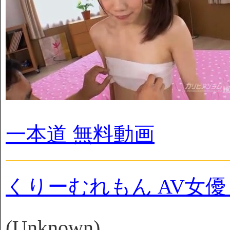
一本道 無料動画
くりーむれもん AV女
(Unknown)