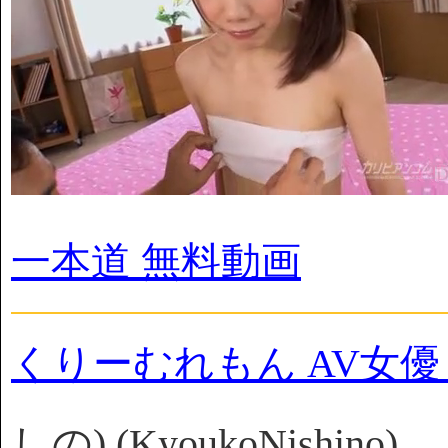
一本道 無料動画
くりーむれもん AV女
しの) (KyoukoNishino)