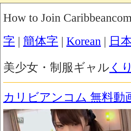
How to Join Caribbeanco
字
|
簡体字
|
Korean
|
日
美少女・制服ギャル
く
カリビアンコム 無料動